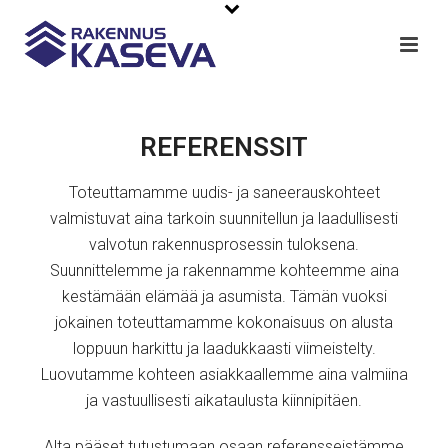
REFERENSSIT
Toteuttamamme uudis- ja saneerauskohteet
valmistuvat aina tarkoin suunnitellun ja laadullisesti
valvotun rakennusprosessin tuloksena.
Suunnittelemme ja rakennamme kohteemme aina
kestämään elämää ja asumista. Tämän vuoksi
jokainen toteuttamamme kokonaisuus on alusta
loppuun harkittu ja laadukkaasti viimeistelty.
Luovutamme kohteen asiakkaallemme aina valmiina
ja vastuullisesti aikataulusta kiinnipitäen.
Alta pääset tutustumaan osaan referensseistämme