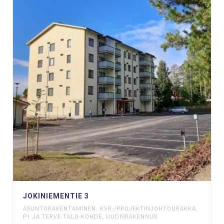
JOKINIEMENTIE 3
ASUNTORAKENTAMINEN
,
KVR-/PROJEKTINJOHTOURAKKA
,
P1 JA TERVE TALO-KOHDE
,
UUDISRAKENNUS