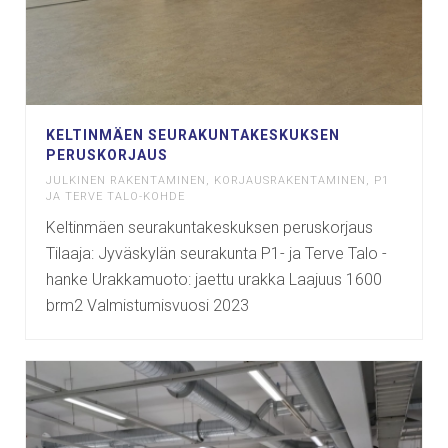
KELTINMÄEN SEURAKUNTAKESKUKSEN
PERUSKORJAUS
JULKINEN RAKENTAMINEN
,
KORJAUSRAKENTAMINEN
,
P1
JA TERVE TALO-KOHDE
Keltinmäen seurakuntakeskuksen peruskorjaus
Tilaaja: Jyväskylän seurakunta P1- ja Terve Talo -
hanke Urakkamuoto: jaettu urakka Laajuus 1600
brm2 Valmistumisvuosi 2023