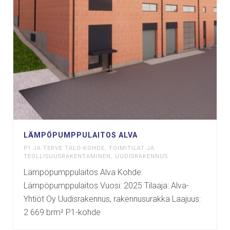
LÄMPÖPUMPPULAITOS ALVA
P1 JA TERVE TALO-KOHDE
,
TOIMITILAT JA
TEOLLISUUSRAKENTAMINEN
,
UUDISRAKENNUS
Lämpöpumppulaitos Alva Kohde:
Lämpöpumppulaitos Vuosi: 2025 Tilaaja: Alva-
Yhtiöt Oy Uudisrakennus, rakennusurakka Laajuus:
2 669 brm² P1-kohde