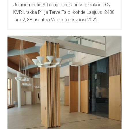
Jokiniementie 3 Tilaaja: Laukaan Vuokrakodit Oy
KVR-urakka P1 ja Terve Talo -kohde Laajuus 2488
brm2, 38 asuntoa Valmistumisvuosi 2022