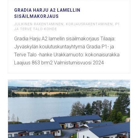
GRADIA HARJU A2 LAMELLIN
SISÄILMAKORJAUS
JULKINEN RAKENTAMINEN
,
KORJAUSRAKENTAMINEN
,
P1
JA TERVE TALO-KOHDE
Gradia Harju A2 lamellin sisäilmakorjaus Tilaaja:
Jyväskylän koulutuskuntayhtymä Gradia P1- ja
Terve Talo -hanke Urakkamuoto: kokonaisurakka
Laajuus 863 brm2 Valmistumisvuosi 2024