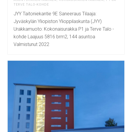
TERVE TALO-KOHDE
JYY Taitoniekantie 9E Saneeraus Tilaaja:
Jyväskylän Yliopiston Ylioppilaskunta (JYY)
Urakkamuoto: Kokonaisurakka P1 ja Terve Talo -
kohde Laajuus 5816 brm2, 144 asuntoa
Valmistunut 2022