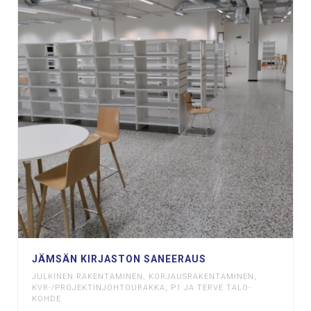
JÄMSÄN KIRJASTON SANEERAUS
JULKINEN RAKENTAMINEN
,
KORJAUSRAKENTAMINEN
,
KVR-/PROJEKTINJOHTOURAKKA
,
P1 JA TERVE TALO-
KOHDE