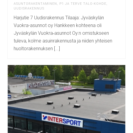
ASUNTORAKENTAMINEN
,
P1 JA TERVE TALO-KOHDE
,
UUDISRAKENNUS
Harjutie 7 Uudisrakennus Tilaaja: Jyväskylän
Vuokra-asunnot oy Hankkeen kohteena oli
Jyväskylän Vuokra‐asunnot Oy:n omistukseen
tuleva, kolme asuinrakennusta ja niiden yhteisen
huoltorakennuksen [...]