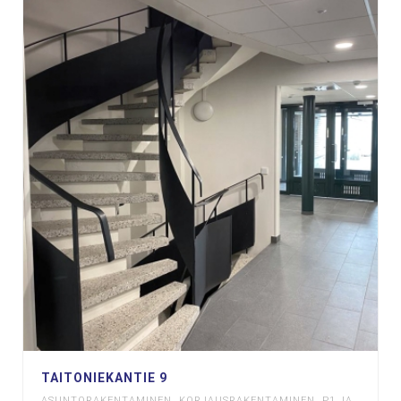
TAITONIEKANTIE 9
ASUNTORAKENTAMINEN
,
KORJAUSRAKENTAMINEN
,
P1 JA