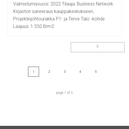
Valmistumisvuosi: 2022 Tilaaja: Business Network
Kirjaston saneeraus kauppakeskukseen,
Projektinjohtourakka P1- ja Terve Talo -kohde
Laajuus: 1.550 Brm2
1
2
3
4
5
page
1
of
5