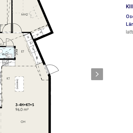
KI
Oso
Lä
lat