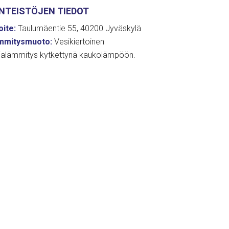
INTEISTÖJEN TIEDOT
ite:
Taulumäentie 55, 40200 Jyväskylä
mmitysmuoto:
Vesikiertoinen
tialämmitys kytkettynä kaukolämpöön.