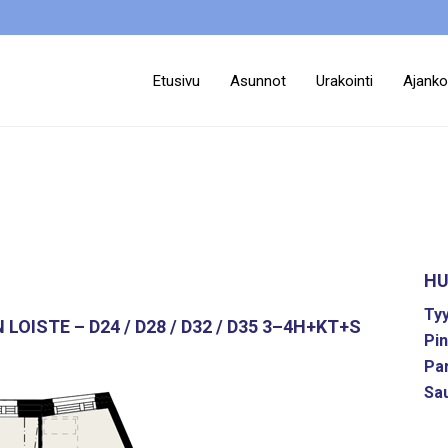
Etusivu
Asunnot
Urakointi
Ajanko
HU
Tyy
ISTE – D24 / D28 / D32 / D35 3–4H+KT+S
Pin
Pa
Sa