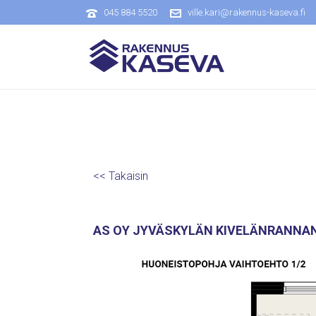
045 884 5520
ville.kari@rakennus-kaseva.fi
<< Takaisin
AS OY JYVÄSKYLÄN KIVELÄNRANNAN LO