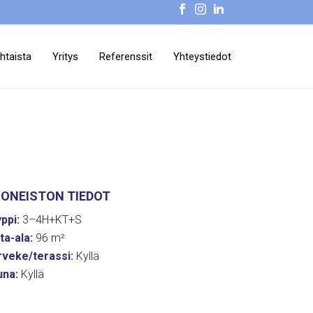
htaista
Yritys
Referenssit
Yhteystiedot
ONEISTON TIEDOT
ppi:
3–4H+KT+S
ta-ala:
96 m²
rveke/terassi:
Kyllä
una:
Kyllä